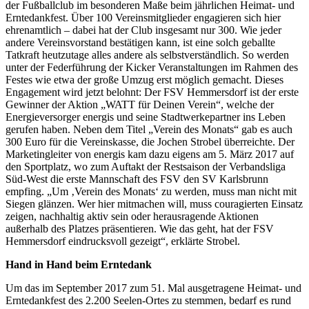
der Fußballclub im besonderen Maße beim jährlichen Heimat- und
Erntedankfest. Über 100 Vereinsmitglieder engagieren sich hier
ehrenamtlich – dabei hat der Club insgesamt nur 300. Wie jeder
andere Vereinsvorstand bestätigen kann, ist eine solch geballte
Tatkraft heutzutage alles andere als selbstverständlich. So werden
unter der Federführung der Kicker Veranstaltungen im Rahmen des
Festes wie etwa der große Umzug erst möglich gemacht. Dieses
Engagement wird jetzt belohnt: Der FSV Hemmersdorf ist der erste
Gewinner der Aktion „WATT für Deinen Verein“, welche der
Energieversorger energis und seine Stadtwerkepartner ins Leben
gerufen haben. Neben dem Titel „Verein des Monats“ gab es auch
300 Euro für die Vereinskasse, die Jochen Strobel überreichte. Der
Marketingleiter von energis kam dazu eigens am 5. März 2017 auf
den Sportplatz, wo zum Auftakt der Restsaison der Verbandsliga
Süd-West die erste Mannschaft des FSV den SV Karlsbrunn
empfing. „Um ‚Verein des Monats‘ zu werden, muss man nicht mit
Siegen glänzen. Wer hier mitmachen will, muss couragierten Einsatz
zeigen, nachhaltig aktiv sein oder herausragende Aktionen
außerhalb des Platzes präsentieren. Wie das geht, hat der FSV
Hemmersdorf eindrucksvoll gezeigt“, erklärte Strobel.
Hand in Hand beim Erntedank
Um das im September 2017 zum 51. Mal ausgetragene Heimat- und
Erntedankfest des 2.200 Seelen-Ortes zu stemmen, bedarf es rund