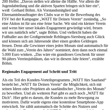
200 Helfer. „Davon stellen wir alleine die Hälfte. Vor allem die
Jugendabteilung und die aktiven Sparten bringen sich hier ein“,
weiß Gerhard Böhm. Als Vorstandsmitglied und
Ehrenamtsbeauftragter des Clubs war er für die Bewerbung des
FSV bei der Kampagne „WATT für Deinen Verein“ zuständig. „So
eine Aktion ist für uns eine feine Sache. Wir sind ein kleiner Verein
und wenn hier unser lokales Engagement gewürdigt wird, freuen
wir uns natürlich sehr“, sagte Böhm. Und vielleicht haben die
Fußballer aus der Großgemeinde Rehlingen-Siersburg auch Glück
und können sich am Jahresende über einen großen Geldregen
freuen. Denn alle Gewinner eines jeden Monats sind automatisch für
die Wahl zum „Verein des Jahres“ nominiert, dem dann noch einmal
5.000 Euro winken. „Das wäre ein grandioses Geschenk für unser
90-jähres Vereinsjubiläum, das wir in diesem Jahr feiern“, erzählte
Böhm.
Regionales Engagement auf Schritt und Tritt
Als ein Teil des Kunden-Vorteilsprogramms „WATT fürs Saarland“
besteht bei „WATT für Deinen Verein“ die Möglichkeit, sich mit
seinen Ideen oder Projekten als saarländischer „Verein des Monats“
zu bewerben. Und als weiteren Part gibt es auch noch „WATT für
Dich“. Hier geht es darum, die Kunden zu mehr Bewegung zu
motivieren. Dafür wurde eigens eine kostenlose Smartphone-App
entwickelt. Sie zählt automatisch die Schritte des Nutzers und